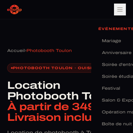
ÉVÉNEMENT
Mariage
Accueil
›
Photobooth Toulon
Anniversaire
Soirée d'entr
PHOTOBOOTH TOULON · OUISNAP
Soirée étudi
Location
Festival
Photobooth Toulon
Salon & Exp
À partir de 349 € ·
Opération ma
Livraison incluse
Boîte de nuit
Location de photobooth à Toulon —