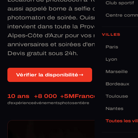
Club sportif
aussi appelé borne à selfie ou
Centre comm
photomaton de soirée. Ouisnap
intervient dans toute la Provence-
Alpes-Côte d'Azur pour vos mariages,
VILLES
anniversaires et soirées d'entreprise.
Paris
Devis gratuit sous 24h.
Lyon
Marseille
Vérifier la disponibilité
Bordeaux
10 ans
+8 000
+5M
France
Toulouse
d'expérience
événements
photos
entière
Nantes
Toutes les vi