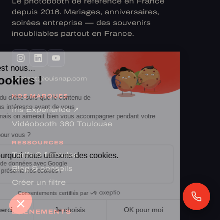
Le photobooth de référence en France
depuis 2016. Mariages, anniversaires,
soirées entreprise — des souvenirs
inoubliables partout en France.
contact@ouisnap.com
NOS MARQUES
Iris Experience ↗
Vidéobooth 360 Toulouse
RESSOURCES
Tarifs & formules
Blog & conseils
Créer un filtre
ÉVÉNEMENTS