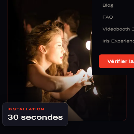
Blog
FAQ
Videobooth 
Iris Experien
Vérifier la
INSTALLATION
30 secondes