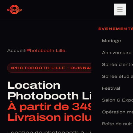
ÉVÉNEMENT
Mariage
Accueil
›
Photobooth Lille
Anniversaire
Soirée d'entr
PHOTOBOOTH LILLE · OUISNAP
Soirée étudi
Location
Festival
Photobooth Lille
Salon & Exp
À partir de 349 € ·
Opération ma
Livraison incluse
Boîte de nuit
Location de photobooth à Lille — aussi