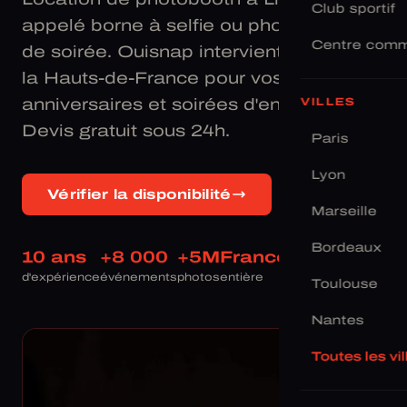
Club sportif
appelé borne à selfie ou photomaton
Centre comm
de soirée. Ouisnap intervient dans toute
la Hauts-de-France pour vos mariages,
anniversaires et soirées d'entreprise.
VILLES
Devis gratuit sous 24h.
Paris
Lyon
Vérifier la disponibilité
Marseille
Bordeaux
10 ans
+8 000
+5M
France
d'expérience
événements
photos
entière
Toulouse
Nantes
Toutes les vi