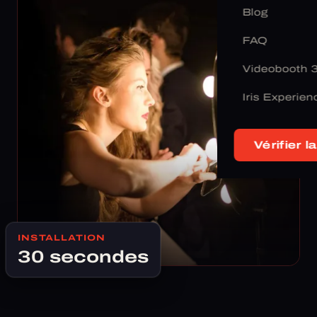
Blog
FAQ
Videobooth 
Iris Experien
Vérifier la
INSTALLATION
30 secondes