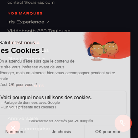
contact@ouisnap.com
NOS MARQUES
Iris Experience ↗
Vidéobooth 360 Toulouse
RESSOURCES
Tarifs & formules
Blog & conseils
Créer un filtre
ÉVÉNEMENTS
Location photobooth
Mariage
Anniversaire
Soirée entreprise