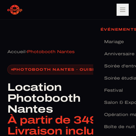
ÉVÉNEMENT
Mariage
Accueil
›
Photobooth Nantes
Anniversaire
Soirée d'entr
PHOTOBOOTH NANTES · OUISNAP
Soirée étudi
Location
Festival
Photobooth
Salon & Exp
Nantes
Opération ma
À partir de 349 € ·
Boîte de nuit
Livraison incluse