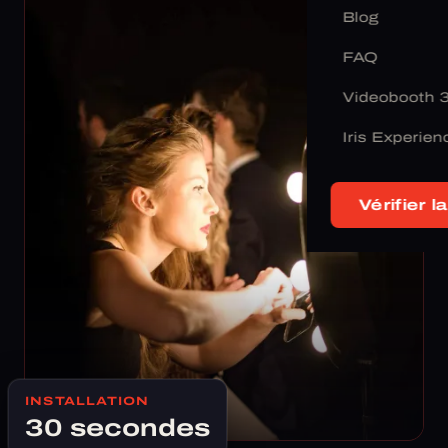
Blog
FAQ
Videobooth 
Iris Experien
Vérifier la
INSTALLATION
30 secondes