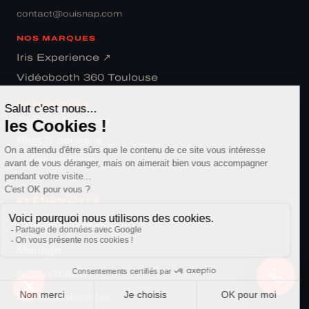
contact@ouisnap.com
NOS MARQUES
Iris Experience ↗
Vidéobooth 360 Toulouse
RESSOURCES
Tarifs & formules
Blog & conseils
Créer un filtre
ÉVÉNEMENTS
Location photobooth
Mariage
Anniversaire
Soirée entreprise