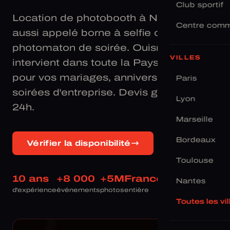
Club sportif
Location de photobooth à Nantes —
Centre comm
aussi appelé borne à selfie ou
photomaton de soirée. Ouisnap
VILLES
intervient dans toute la Pays de la Loire
pour vos mariages, anniversaires et
Paris
soirées d'entreprise. Devis gratuit sous
Lyon
24h.
Marseille
Bordeaux
Vérifier la disponibilité
Toulouse
10 ans
+8 000
+5M
France
Nantes
d'expérience
événements
photos
entière
Toutes les vi